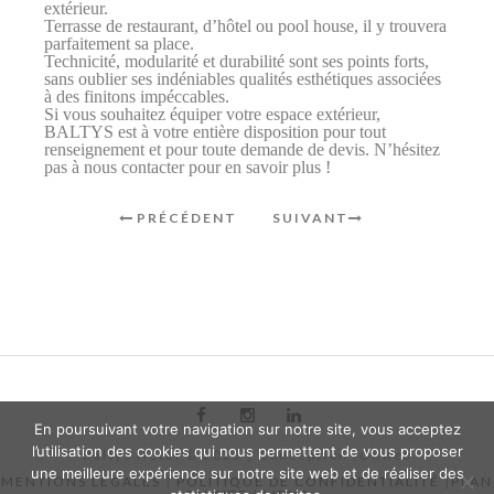
extérieur.
Terrasse de restaurant, d’hôtel ou pool house, il y trouvera
parfaitement sa place.
Technicité, modularité et durabilité sont ses points forts,
sans oublier ses indéniables qualités esthétiques associées
à des finitons impéccables.
Si vous souhaitez équiper votre espace extérieur,
BALTYS est à votre entière disposition pour tout
renseignement et pour toute demande de devis. N’hésitez
pas à nous contacter pour en savoir plus !
PRÉCÉDENT
SUIVANT
En poursuivant votre navigation sur notre site, vous acceptez
l’utilisation des cookies qui nous permettent de vous proposer
Baltys Hôtel © 2025 | Conception
iOnweb
une meilleure expérience sur notre site web et de réaliser des
MENTIONS LEGALES
|
POLITIQUE DE CONFIDENTIALITÉ
|
PLAN