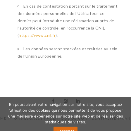
En cas de contestation portant sur le traitement
des données personnelles de l’Utilisateur, ce
dernier peut introduire une réclamation auprès de
l’autorité de contrôle, en l’occurrence la CNIL
(
https://www.cnil.fr
).
Les données seront stockées et traitées au sein
de l’Union Européenne.
En poursuivant votre navigation sur notre site, vous acceptez
l’utilisation des cookies qui nous permettent de vous proposer
Baltys Hôtel © 2025 | Conception
iOnweb
une meilleure expérience sur notre site web et de réaliser des
MENTIONS LEGALES
|
POLITIQUE DE CONFIDENTIALITÉ
|
PLAN
statistiques de visites.
DU SITE
|
LIENS
J'accepte