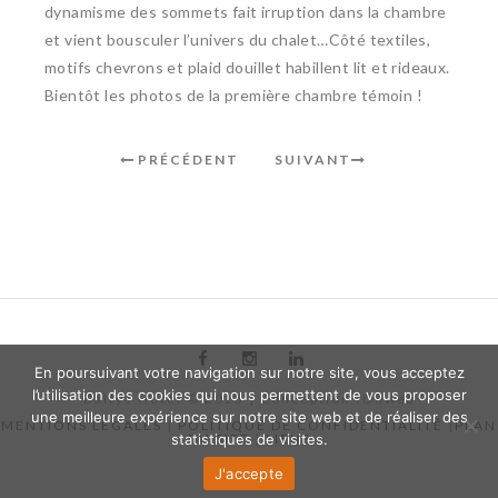
dynamisme des sommets fait irruption dans la chambre
et vient bousculer l’univers du chalet…Côté textiles,
motifs chevrons et plaid douillet habillent lit et rideaux.
Bientôt les photos de la première chambre témoin !
PRÉCÉDENT
SUIVANT
En poursuivant votre navigation sur notre site, vous acceptez
l’utilisation des cookies qui nous permettent de vous proposer
Baltys Hôtel © 2025 | Conception
iOnweb
une meilleure expérience sur notre site web et de réaliser des
MENTIONS LEGALES
|
POLITIQUE DE CONFIDENTIALITÉ
|
PLAN
DU SITE
|
LIENS
statistiques de visites.
J'accepte